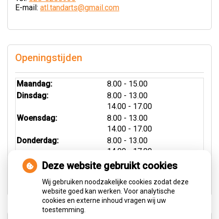
E-mail:
atl.tandarts@gmail.com
Openingstijden
Maandag:
8.00 - 15.00
tot
Dinsdag:
8.00
- 13.00
tot
14.00
- 17.00
tot
Woensdag:
8.00
- 13.00
tot
14.00
- 17.00
tot
Donderdag:
8.00
- 13.00
tot
14.00
- 17.00
Vrijdag:
8.00 - 13.00
Deze website gebruikt cookies
Zaterdag:
9.00 - 13.00
Wij gebruiken noodzakelijke cookies zodat deze
website goed kan werken. Voor analytische
cookies en externe inhoud vragen wij uw
toestemming.