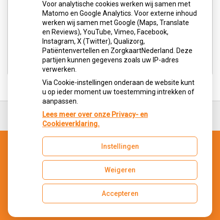
Voor analytische cookies werken wij samen met
Aangesloten bij:
Matomo en Google Analytics. Voor externe inhoud
werken wij samen met Google (Maps, Translate
en Reviews), YouTube, Vimeo, Facebook,
Instagram, X (Twitter), Qualizorg,
Patiëntenvertellen en ZorgkaartNederland. Deze
partijen kunnen gegevens zoals uw IP-adres
verwerken.
Via Cookie-instellingen onderaan de website kunt
u op ieder moment uw toestemming intrekken of
aanpassen.
Ga
terug
Lees meer over onze Privacy- en
naar
Cookieverklaring.
de
bovenkant
Instellingen
van
de
website
Weigeren
Uw Zorg Online
|
Beheer
Privacy verklaring
|
Cookie-instellingen
|
Voorwaarden
Accepteren