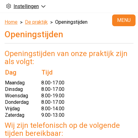
Instellingen
H
MENU
Home
De praktijk
Openingstijden
Openingstijden
Openingstijden van onze praktijk zijn
als volgt:
Dag
Tijd
Maandag
8.00-17.00
Dinsdag
8.00-17.00
Woensdag
8.00-19.00
Donderdag
8.00-17.00
Vrijdag
8.00-14.00
Zaterdag
9.00-13.00
Wij zijn telefonisch op de volgende
tijden bereikbaar: