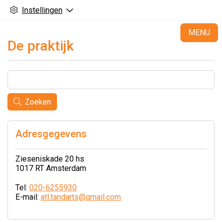
Instellingen
H
MENU
De praktijk
Zoeken
Adresgegevens
Zieseniskade 20 hs
1017 RT Amsterdam
Tel:
020-6255930
E-mail:
atl.tandarts@gmail.com