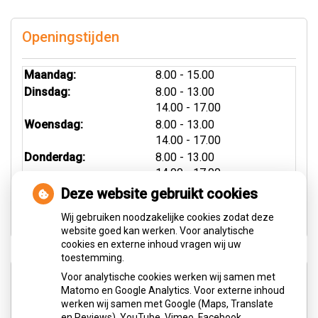
Openingstijden
Maandag:
8.00 - 15.00
tot
Dinsdag:
8.00
- 13.00
tot
14.00
- 17.00
tot
Woensdag:
8.00
- 13.00
tot
14.00
- 17.00
tot
Donderdag:
8.00
- 13.00
tot
14.00
- 17.00
Vrijdag:
8.00 - 13.00
Deze website gebruikt cookies
Zaterdag:
9.00 - 13.00
Wij gebruiken noodzakelijke cookies zodat deze
website goed kan werken. Voor analytische
cookies en externe inhoud vragen wij uw
toestemming.
Voor analytische cookies werken wij samen met
Aangesloten bij:
Matomo en Google Analytics. Voor externe inhoud
werken wij samen met Google (Maps, Translate
en Reviews), YouTube, Vimeo, Facebook,